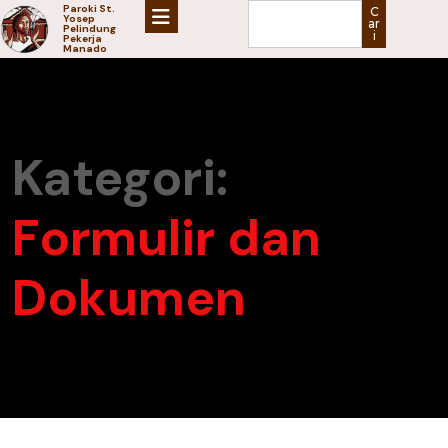
Paroki St.
C
Yosep
ar
Pelindung
i
Pekerja
Manado
Kategori:
Formulir dan
Dokumen