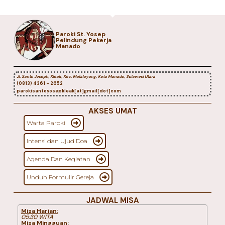
Paroki St. Yosep
Pelindung Pekerja
Manado
Jl. Santo Joseph, Kleak, Kec. Malalayang, Kota Manado, Sulawesi Utara
(0813) 4361 - 2652
parokisantoyosepkleak[at]gmail[dot]com
AKSES UMAT
Warta Paroki
Intensi dan Ujud Doa
Agenda Dan Kegiatan
Unduh Formulir Gereja
JADWAL MISA
Misa Harian:
05:30 WITA
Misa Mingguan: