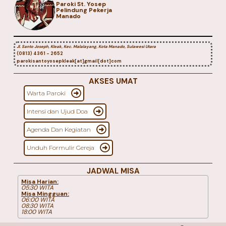
Paroki St. Yosep
Pelindung Pekerja
Manado
Jl. Santo Joseph, Kleak, Kec. Malalayang, Kota Manado, Sulawesi Utara
(0813) 4361 - 2652
parokisantoyosepkleak[at]gmail[dot]com
AKSES UMAT
Warta Paroki
Intensi dan Ujud Doa
Agenda Dan Kegiatan
Unduh Formulir Gereja
JADWAL MISA
Misa Harian:
05:30 WITA
Misa Mingguan:
06:00 WITA
08:30 WITA
18:00 WITA