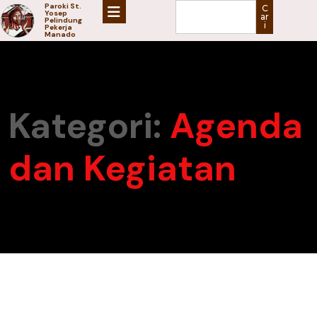
Paroki St.
C
Yosep
ar
Pelindung
i
Pekerja
Manado
Kategori:
Agenda
dan Kegiatan